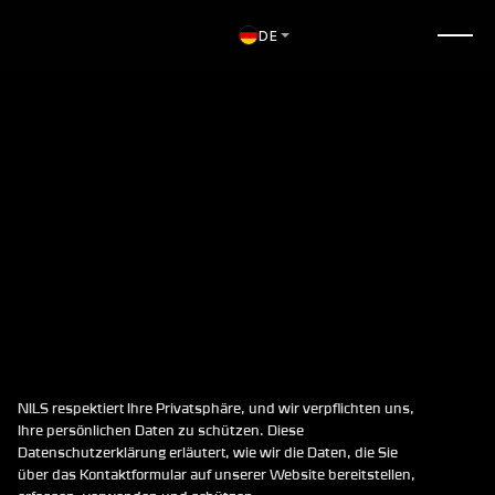
DE
D
A
T
E
N
S
C
H
U
T
Z
E
R
K
L
Ä
R
U
N
G
NILS respektiert Ihre Privatsphäre, und wir verpflichten uns, 
Ihre persönlichen Daten zu schützen. Diese 
Datenschutzerklärung erläutert, wie wir die Daten, die Sie 
über das Kontaktformular auf unserer Website bereitstellen, 